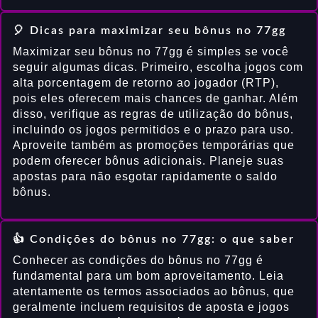
🎈 Dicas para maximizar seu bônus no 77gg
Maximizar seu bônus no 77gg é simples se você
seguir algumas dicas. Primeiro, escolha jogos com
alta porcentagem de retorno ao jogador (RTP),
pois eles oferecem mais chances de ganhar. Além
disso, verifique as regras de utilização do bônus,
incluindo os jogos permitidos e o prazo para uso.
Aproveite também as promoções temporárias que
podem oferecer bônus adicionais. Planeje suas
apostas para não esgotar rapidamente o saldo
bônus.
👍 Condições do bônus no 77gg: o que saber
Conhecer as condições do bônus no 77gg é
fundamental para um bom aproveitamento. Leia
atentamente os termos associados ao bônus, que
geralmente incluem requisitos de aposta e jogos