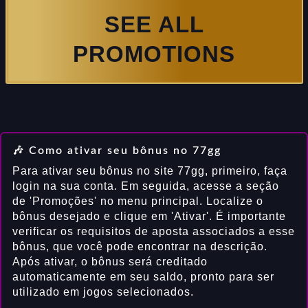
SEE ALL
PROMOTIONS
🎶 Como ativar seu bônus no 77gg
Para ativar seu bônus no site 77gg, primeiro, faça
login na sua conta. Em seguida, acesse a seção
de 'Promoções' no menu principal. Localize o
bônus desejado e clique em 'Ativar'. É importante
verificar os requisitos de aposta associados a esse
bônus, que você pode encontrar na descrição.
Após ativar, o bônus será creditado
automaticamente em seu saldo, pronto para ser
utilizado em jogos selecionados.