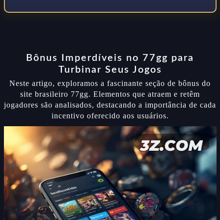
Bônus Imperdíveis no 77gg para
Turbinar Seus Jogos
Neste artigo, exploramos a fascinante seção de bônus do
site brasileiro 77gg. Elementos que atraem e retêm
jogadores são analisados, destacando a importância de cada
incentivo oferecido aos usuários.