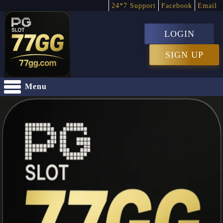
24*7 Support
Facebook
Email
LOGIN
SIGN UP
Menu