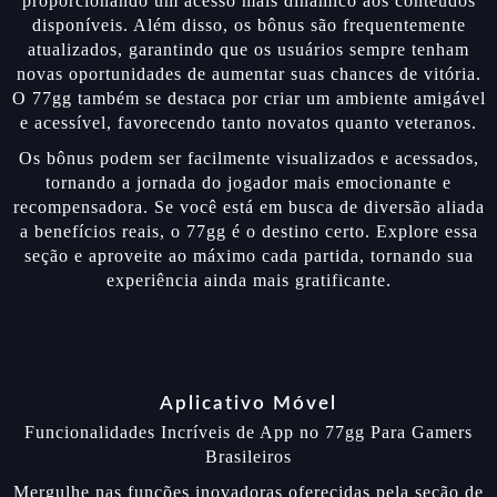
proporcionando um acesso mais dinâmico aos conteúdos
disponíveis. Além disso, os bônus são frequentemente
atualizados, garantindo que os usuários sempre tenham
novas oportunidades de aumentar suas chances de vitória.
O 77gg também se destaca por criar um ambiente amigável
e acessível, favorecendo tanto novatos quanto veteranos.
Os bônus podem ser facilmente visualizados e acessados,
tornando a jornada do jogador mais emocionante e
recompensadora. Se você está em busca de diversão aliada
a benefícios reais, o 77gg é o destino certo. Explore essa
seção e aproveite ao máximo cada partida, tornando sua
experiência ainda mais gratificante.
Aplicativo Móvel
Funcionalidades Incríveis de App no 77gg Para Gamers
Brasileiros
Mergulhe nas funções inovadoras oferecidas pela seção de