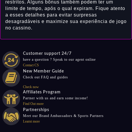
restritos. Alguns bônus também podem ter um
limite de tempo, após o qual expiram. Fique atento
a esses detalhes para evitar surpresas
desagradáveis e maximize sua experiência de jogo
no cassino.
Customer support 24/7
have a question ? Speak to our agent online
Contact CS
New Member Guide
Check out FAQ and guides
Check now
Affiliates Program
Partner with us and earn some income!
Find Out more
Partnerships
Meet our Brand Ambassadors & Sports Partners
Learnt more