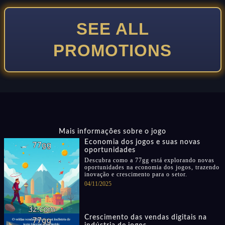
SEE ALL
PROMOTIONS
Mais informações sobre o jogo
Economia dos jogos e suas novas
oportunidades
Descubra como a 77gg está explorando novas
oportunidades na economia dos jogos, trazendo
inovação e crescimento para o setor.
04/11/2025
Crescimento das vendas digitais na