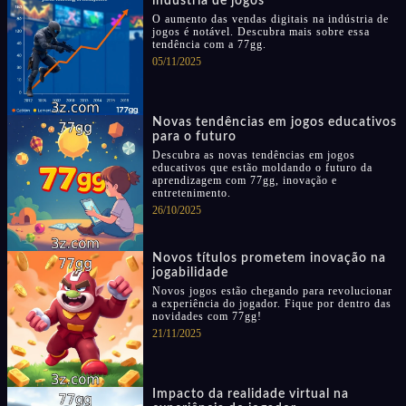
indústria de jogos
O aumento das vendas digitais na indústria de
jogos é notável. Descubra mais sobre essa
tendência com a 77gg.
05/11/2025
Novas tendências em jogos educativos
para o futuro
Descubra as novas tendências em jogos
educativos que estão moldando o futuro da
aprendizagem com 77gg, inovação e
entretenimento.
26/10/2025
Novos títulos prometem inovação na
jogabilidade
Novos jogos estão chegando para revolucionar
a experiência do jogador. Fique por dentro das
novidades com 77gg!
21/11/2025
Impacto da realidade virtual na